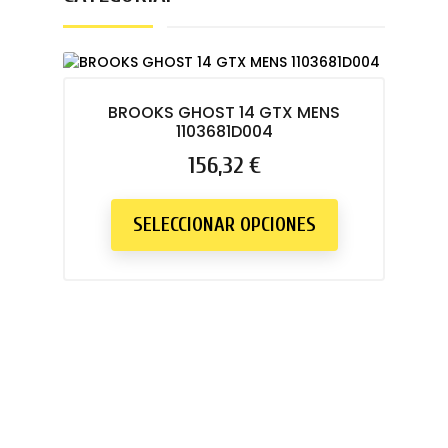
BROOKS GHOST 14 GTX MENS
1103681D004
Precio
156,32 €
SELECCIONAR OPCIONES