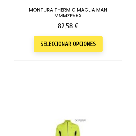
Sujetador deportivo
MONTURA THERMIC MAGLIA MAN
MMMZP59X
Precio
82,58 €
SELECCIONAR OPCIONES