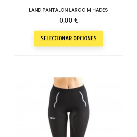
Sujetador deportivo
LAND PANTALON LARGO M HADES
Precio
0,00 €
SELECCIONAR OPCIONES