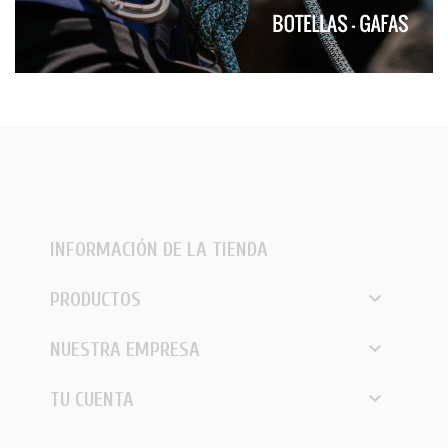
Sujetador deportivo
INFORMACIÓN DE LA TIENDA

PRODUCTOS

NUESTRA EMPRESA

TU CUENTA