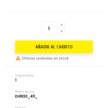
AÑADIR AL CARRITO

Últimas unidades en stock
Disponible
1
Referencia
EH1830_411_
Marca