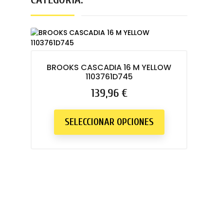
BROOKS CASCADIA 16 M YELLOW
1103761D745
Precio
139,96 €
SELECCIONAR OPCIONES